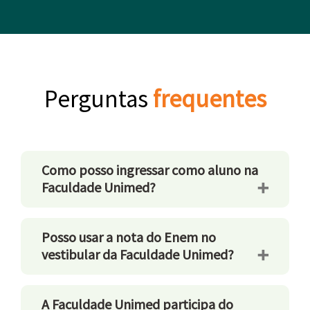
Perguntas
frequentes
Como posso ingressar como aluno na
Faculdade Unimed?
Existem cinco formas de ingresso na
Posso usar a nota do Enem no
vestibular da Faculdade Unimed?
Faculdade Unimed: vestibular, vagas
remanescentes do vestibular (as que
não foram preenchidas inicialmente),
Sim. O candidato poderá participar do
A Faculdade Unimed participa do